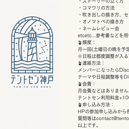
・ストーリーの立て方
・コマワリの方法
・吹き出しの描き方、セ
・オノマトペの描き方
・ネームレビュー会
etcetc...参考書な
🪴頻度：
月一回(土曜日の晩を予定
※日程は都度調整が入る
🪴連絡方法：
メンバーになったらDis
テーマや日程調整等をDi
🪴会費：
月会費などはありません
テントセン利用料金+1
🪴申し込み方法：
HPの参加申し込みから
質問等はcontact@te
以上です。