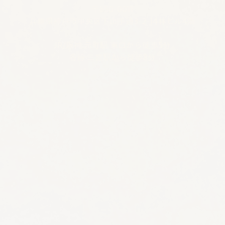
​​​〒650-0011
兵庫県神戸市中央区下山手通3-2-14林ビル4階
JR/阪神 元町駅 東口から徒歩5分
各線 三宮駅から徒歩8分