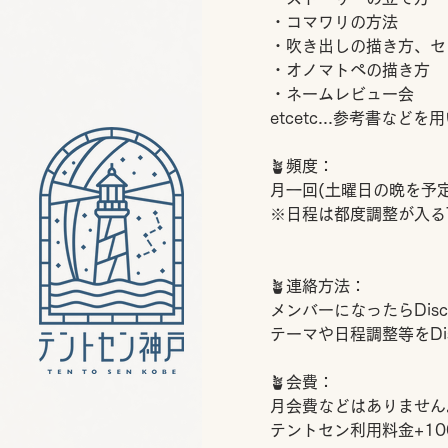
・コマワリの方法
・吹き出しの描き方、セ
・オノマトペの描き方
・ネームレビュー会
etcetc...参考書な
🪴頻度：
月一回(土曜日の晩を予定
※日程は都度調整が入る
🪴連絡方法：
メンバーになったらDis
テーマや日程調整等をDi
🪴会費：
月会費などはありません
テントセン利用料金+1