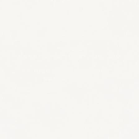
🪴アクセス
​​​〒650-0011
兵庫県神戸市中央区下山手通3-2-14林ビル4階
JR/阪神 元町駅 東口から徒歩5分
各線 三宮駅から徒歩8分