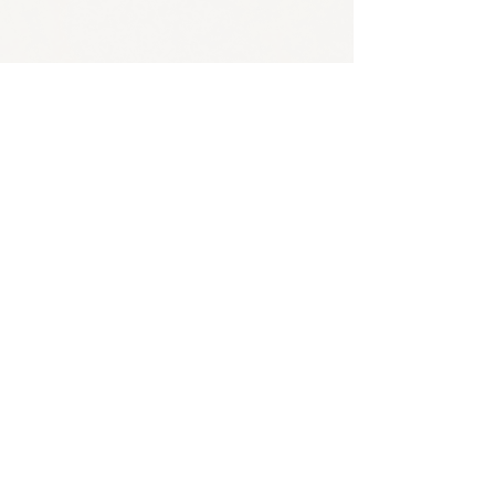
🪴アクセス
​​​〒650-0011
兵庫県神戸市中央区下山手通3-2-14林ビル4階
JR/阪神 元町駅 東口から徒歩5分
各線 三宮駅から徒歩8分
🪴お問い合わせ
電話 :
070-4326-3243
​メール：
contact@tentosen-kobe.com
​お問い合わせフォーム