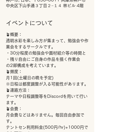
神戸市, 日本、〒650-0011 兵庫県神戸市
中央区下山手通３丁目２−１４ 林ビル 4階
イベントについて
🪴概要：
透明水彩を楽しみ方が集まって、勉強会や作
業会をするサークルです。
・30分程度の勉強会や画材紹介等の時間と
・残り自由にご自身の作品を描く作業会
の2部構成を考えています。
🪴頻度：
月1回(土曜日の晩を予定)
※日程は都度調整が入る可能性があります。
🪴連絡方法：
テーマや日程調整等をDiscordを用いて行い
ます。
🪴会費：
月会費などはありません。毎回自由参加で
す。
テントセン利用料金(500円/hr)+1000円で