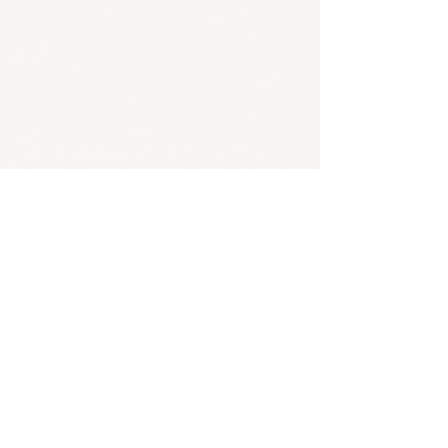
🪴アクセス
​​​〒650-0011
兵庫県神戸市中央区下山手通3-2-14林ビル4階
JR/阪神 元町駅 東口から徒歩5分
各線 三宮駅から徒歩8分
🪴お問い合わせ
電話 :
070-4326-3243
​メール：
contact@tentosen-kobe.com
​お問い合わせフォーム