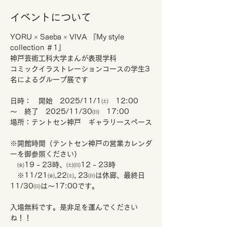
イベントについて
YORU × Saeba × VIVA 『My style 
collection ＃1』
神戸芸術工科大学まんが表現学科
コミックイラストレーションコースの学生3
名によるグループ展です
日時：　開始　2025/11/1㈯　12:00　
～　終了　2025/11/30㈰　17:00
場所：テントセン神戸　ギャラリースペース
※開館時間（テントセン神戸の営業カレンダ
ーを御参照ください）
　㈮19 - 23時、㈯㈰12 - 23時
　※11/21㈮,22㈯, 23㈰は休廊、最終日
11/30㈰は～17:00です。
入場無料です。是非足を運んでください
ね！！