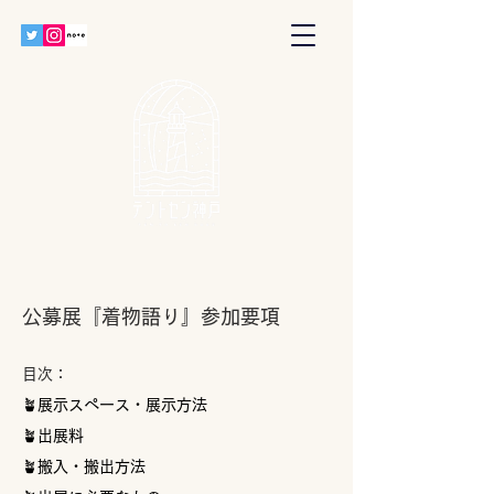
​公募展『着物語り』参加要項
​目次：
🪴展示スペース・展示方法
🪴
出展料
🪴搬入・搬出方法