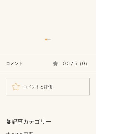
0.0 / 5（0）
コメント
コメントと評価...
Copicopiスケッチ会あり
テントセンマン
がとうございました✨
ルってどんなこ
いるの？
🪴記事カテゴリー