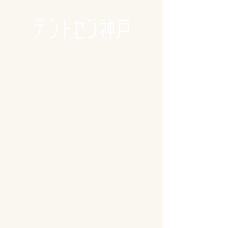
🪴アクセス
​​​〒650-0011
兵庫県神戸市中央区下山手通3-2-14林ビル4階