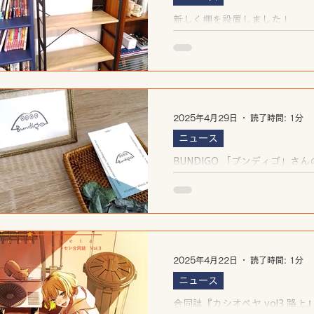
新しく棚を設置しました！
2025年4月29日
読了時間: 1分
ニュース
BUNDIGO 「ブンディゴ」さ
品をテントセン神戸で委託販売
2025年4月22日
読了時間: 1分
ニュース
合同誌『カシオペヤ vol3 路上