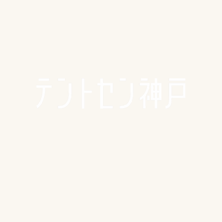
🪴アクセス
​​​〒650-0011
兵庫県神戸市中央区下山手通3-2-14林ビル4階