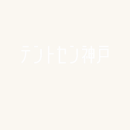
🪴アクセス
​​​〒650-0011
兵庫県神戸市中央区下山手通3-2-14林ビル4階