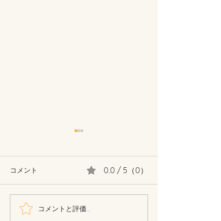
0.0 / 5（0）
コメント
コメントと評価...
公募展『着物語り』あり
公募展『ねこじ