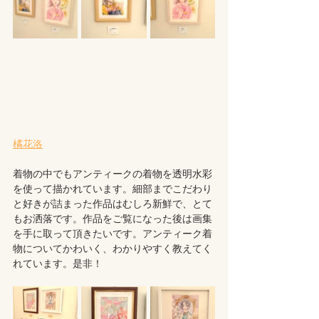
橘花洛
着物の中でもアンティークの着物を透明水彩
を使って描かれています。細部までこだわり
と好きが詰まった作品はむしろ新鮮で、とて
もお洒落です。作品をご覧になった後は画集
を手に取って頂きたいです。アンティーク着
物についてかわいく、わかりやすく教えてく
れています。是非！