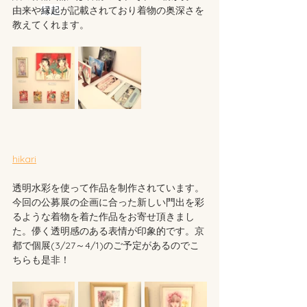
由来や
縁起
が記載されており着物の奥深さを
教えてくれます。
hikari
透明水彩を使って作品を制作されています。
今回の公募展の企画に合った新しい門出を彩
るような着物を着た作品をお寄せ頂きまし
た。儚く透明感のある表情が印象的です。京
都で個展(3/27～4/1)のご予定があるのでこ
ちらも是非！