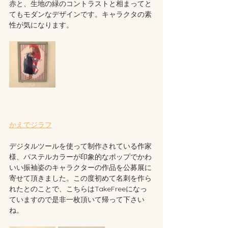
赤と、生地の緑のコントラストと相まってと
てもモダンなデザインです。キャラクタの素
性が気になります。
かえでジラフ
デジタルツールを使って制作されている作家
様、パステルカラーが印象的なポップでかわ
いい振袖姿のキャラクターの作品を公募展に
寄せて頂きました。この度初めて名刺を作ら
れたとのことで、こちらはTakeFreeになっ
ていますので是非一枚頂いて帰って下さい
ね。