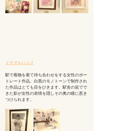
イチマルハジメ
駅で着物を着て待ち合わせをする女性のポー
トレート作品。白黒のモノトーンで制作され
た作品はとても目をひきます。駅舎の庇でで
きた影が女性の表情を隠しその奥の瞳に惹き
つけられます。