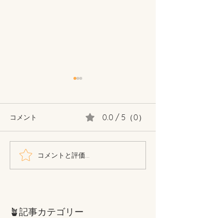
0.0 / 5（0）
コメント
コメントと評価...
公募展『ねこじゃらけ』
公募展『会心の
ありがとうございまし
ありがとうござ
た！！
た！(2024.11.2 sat
sun)
🪴記事カテゴリー