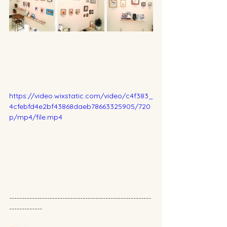
https://video.wixstatic.com/video/c4f383_
4cfebfd4e2bf43868daeb78663325905/720
p/mp4/file.mp4
--------------------------------------------------------
-------------