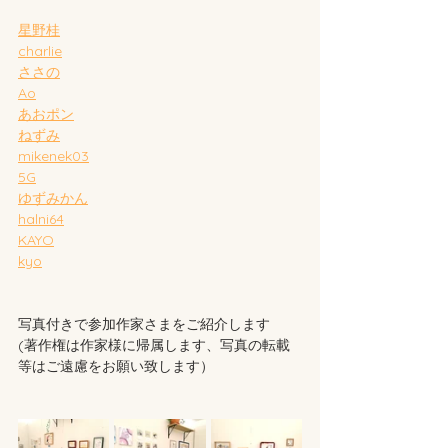
星野桂
charlie
ささの
Ao
あおポン
ねずみ
mikenek03
5G
ゆずみかん
halni64
KAYO
kyo
写真付きで参加作家さまをご紹介します
(著作権は作家様に帰属します、写真の転載
等はご遠慮をお願い致します）