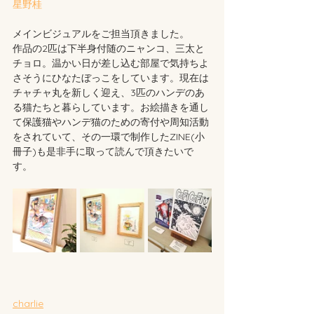
星野桂
メインビジュアルをご担当頂きました。
作品の2匹は下半身付随のニャンコ、三太と
チョロ。温かい日が差し込む部屋で気持ちよ
さそうにひなたぼっこをしています。現在は
チャチャ丸を新しく迎え、3匹のハンデのあ
る猫たちと暮らしています。お絵描きを通し
て保護猫やハンデ猫のための寄付や周知活動
をされていて、その一環で制作したZINE(小
冊子)も是非手に取って読んで頂きたいで
す。
charlie