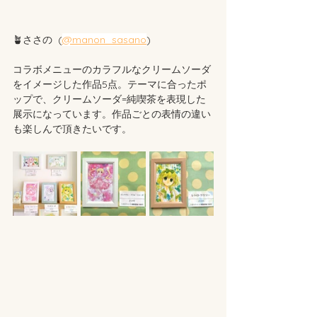
🪴ささの  (
@manon_sasano
) 
コラボメニューのカラフルなクリームソーダ
をイメージした作品5点。テーマに合ったポ
ップで、クリームソーダ=
純喫茶を表現した
展示になっています。
作品ごとの表情の違い
も楽しんで頂きたいです。