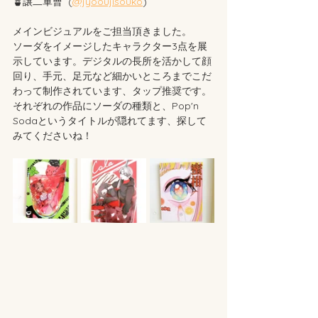
🪴譲二軍曹  (
@jyooujisouko
) 
メインビジュアルをご担当頂きました。
ソーダをイメージしたキャラクター
3点を展
示しています。
デジタル
の長所を活かして顔
回り、手元、足元など細かいところまでこだ
わって制作されています、タップ推奨です。
それぞれの作品にソーダの種類と、Pop'n 
Sodaというタイトルが隠れてます、探して
みてくださいね！