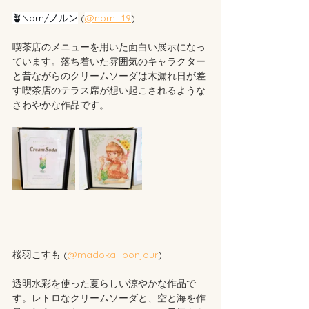
🪴Norn/ノルン
 (
@norn_19
) 
喫茶店のメニューを用いた面白い展示になっ
ています。落ち着いた雰囲気のキャラクター
と昔ながらのクリームソーダは
木漏れ日が差
す喫茶店のテラス席が想い起こされるような
さわやかな作品です。
桜羽こすも (
@madoka_bonjour
)
透明水彩を使った夏らしい涼やかな作品で
す。レトロなクリームソーダと、空と海を作