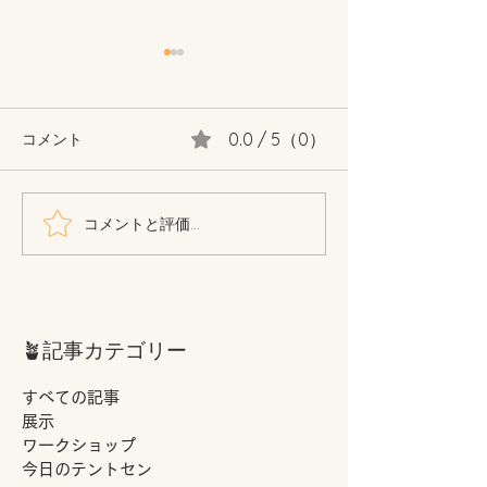
0.0 / 5（0）
コメント
コメントと評価...
公募展『着物語り』あり
公募展『ねこじ
がとうございました！！
ありがとうござ
た！！
🪴記事カテゴリー
すべての記事
展示
ワークショップ
今日のテントセン